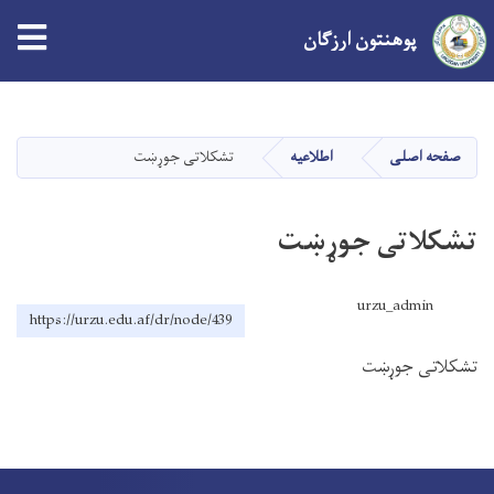
پوهنتون ارزګان
Skip
to
main
صفحه اصلی
اطلاعیه
تشکلاتی جوړښت
content
تشکلاتی جوړښت
urzu_admin
https://urzu.edu.af/dr/node/439
تشکلاتی جوړښت